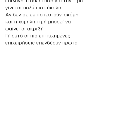
επιλογή, η συζήτηση για την τιμή 
γίνεται πολύ πιο εύκολη.
Αν δεν σε εμπιστευτούν, ακόμη 
και η χαμηλή τιμή μπορεί να 
φαίνεται ακριβή.
Γι’ αυτό οι πιο επιτυχημένες 
επιχειρήσεις επενδύουν πρώτα 
στο authority και μετά στις 
πωλήσεις.
Το μέλλον ανήκει στα 
brands που χτίζουν 
εμπιστοσύνη
Το 2026 η μάχη δεν δίνεται μόνο 
στις τιμές.
Δίνεται στην προσοχή.
Στην αξιοπιστία.
Στην παρουσία.