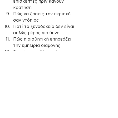
επισκέπτες πριν κάνουν 
κράτηση
Πώς να ζήσεις την περιοχή 
σαν ντόπιος
Γιατί το ξενοδοχείο δεν είναι 
απλώς μέρος για ύπνο
Πώς η αισθητική επηρεάζει 
την εμπειρία διαμονής
Τι πρέπει να ξέρει κάποιος 
πριν επιλέξει ξενοδοχείο
Αυτά τα επεισόδια δεν μιλούν 
απλώς για το ξενοδοχείο. Μιλούν 
για την εμπειρία που προσφέρει.
Και αυτό είναι πιο δυνατό από ένα 
ακόμα “book now” post.
Γιατί το The Podcast 
Room βοηθά στο 