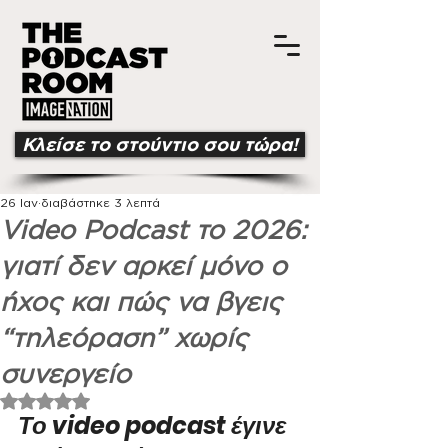
Κλείσε το στούντιο σου τώρα!
26 Ιαν
διαβάστηκε 3 λεπτά
Video Podcast το 2026:
γιατί δεν αρκεί μόνο ο
ήχος και πώς να βγεις
“τηλεόραση” χωρίς
συνεργείο
Βαθμολογήθηκε με NaN από 5 αστέρια.
Το video podcast έγινε 