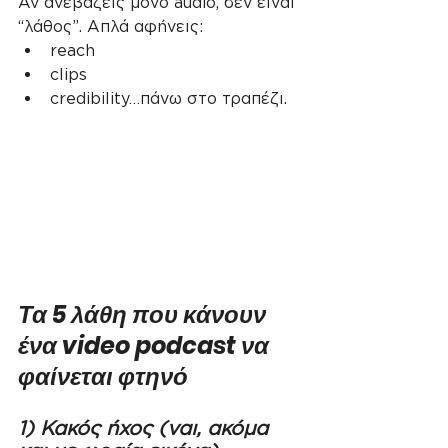
Αν ανεβάζεις μόνο audio, δεν είναι 
“λάθος”. Απλά αφήνεις:
reach
clips
credibility…πάνω στο τραπέζι.
Τα 5 λάθη που κάνουν 
ένα video podcast να 
φαίνεται φτηνό
1) Κακός ήχος (ναι, ακόμα 