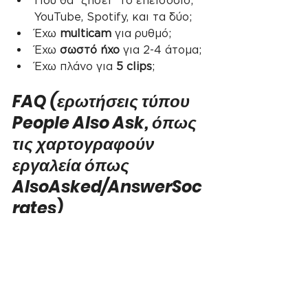
Πού θα “ζήσει” το επεισόδιο; 
YouTube, Spotify, και τα δύο;
Έχω 
multicam
 για ρυθμό;
Έχω 
σωστό ήχο
 για 2-4 άτομα;
Έχω πλάνο για 
5 clips
;
FAQ (ερωτήσεις τύπου 
People Also Ask, όπως 
τις χαρτογραφούν 
εργαλεία όπως 
AlsoAsked/AnswerSoc
rates)
1) Χρειάζομαι οπωσδήποτε 
video για να πετύχει ένα 
podcast;
Όχι. Αλλά το video αυξάνει την 
ανακάλυψη και σου δίνει έτοιμο 