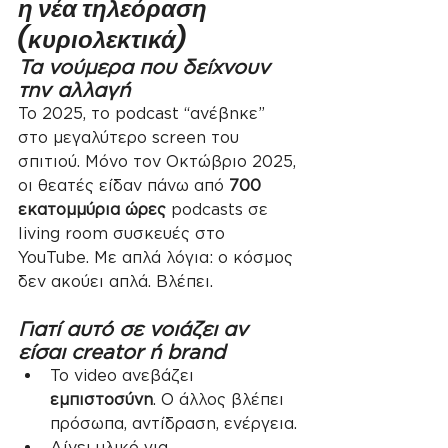
η νέα τηλεόραση 
(κυριολεκτικά)
Τα νούμερα που δείχνουν 
την αλλαγή
Το 2025, το podcast “ανέβηκε” 
στο μεγαλύτερο screen του 
σπιτιού. Μόνο τον Οκτώβριο 2025, 
οι θεατές είδαν πάνω από 
700 
εκατομμύρια ώρες
 podcasts σε 
living room συσκευές στο 
YouTube. Με απλά λόγια: ο κόσμος 
δεν ακούει απλά. Βλέπει.
Γιατί αυτό σε νοιάζει αν 
είσαι creator ή brand
Το video ανεβάζει 
εμπιστοσύνη
. Ο άλλος βλέπει 
πρόσωπα, αντίδραση, ενέργεια.
Δίνει υλικό για 